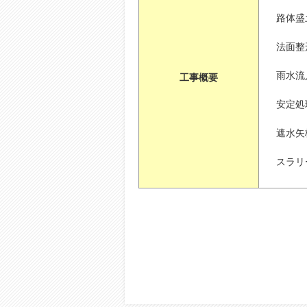
路体盛土
法面整形
雨水流
工事概要
安定処理
遮水矢板
スラリ